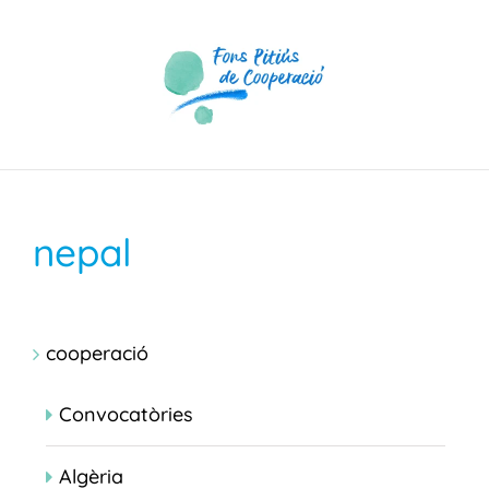
Skip
to
content
nepal
cooperació
Convocatòries
Algèria