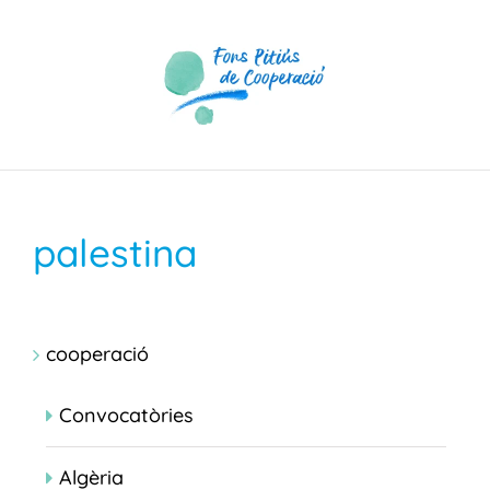
Skip
to
content
palestina
cooperació
Convocatòries
Algèria