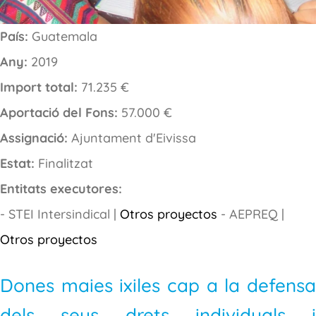
País:
Guatemala
Any:
2019
Import total:
71.235 €
Aportació del Fons:
57.000 €
Assignació:
Ajuntament d'Eivissa
Estat:
Finalitzat
Entitats executores:
- STEI Intersindical |
Otros proyectos
- AEPREQ |
Otros proyectos
Dones maies ixiles cap a la defensa
dels seus drets individuals i