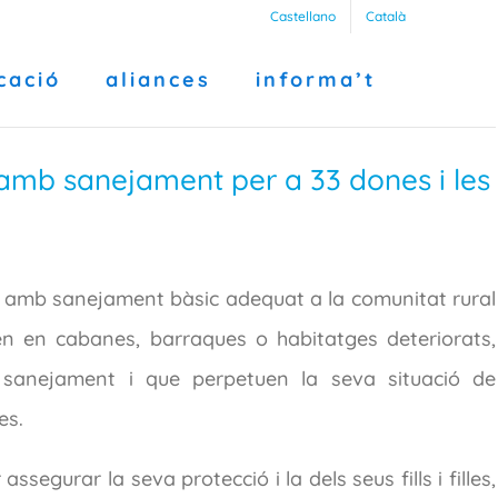
Castellano
Català
cació
aliances
informa’t
 amb sanejament per a 33 dones i les
s amb sanejament bàsic adequat a la comunitat rural
en en cabanes, barraques o habitatges deteriorats,
 sanejament i que perpetuen la seva situació de
es.
ssegurar la seva protecció i la dels seus fills i filles,