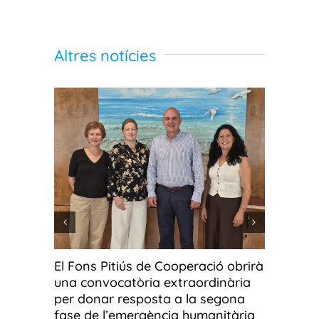
Altres notícies
El Fons Pitiús de Cooperació obrirà
Fotos g
una convocatòria extraordinària
fotograf
per donar resposta a la segona
Ús o ab
fase de l’emergència humanitària
3 Agost, 2