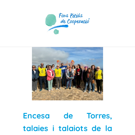
Skip
to
content
View
Larger
Image
Encesa de Torres,
talaies i talaiots de la