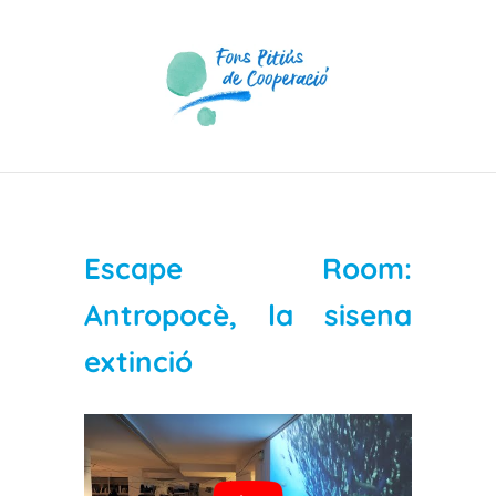
Skip
to
content
Escape Room:
Antropocè, la sisena
extinció