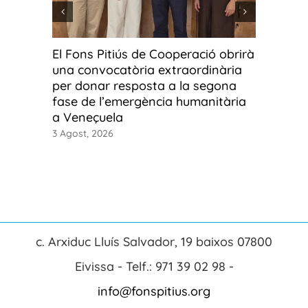
El Fons Pitiús de Cooperació obrirà
Fotos g
una convocatòria extraordinària
fotograf
per donar resposta a la segona
Ús o ab
fase de l’emergència humanitària
3 Agost, 2
a Veneçuela
3 Agost, 2026
c. Arxiduc Lluís Salvador, 19 baixos 07800
Eivissa - Telf.: 971 39 02 98 -
info@fonspitius.org