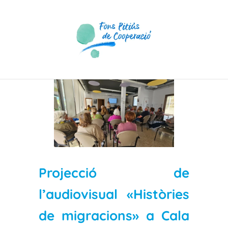
Skip
to
content
View
Larger
Image
Projecció de
l’audiovisual «Històries
de migracions» a Cala