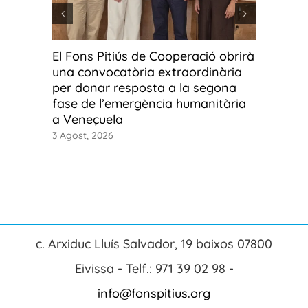
El Fons Pitiús de Cooperació obrirà
Fotos g
una convocatòria extraordinària
fotograf
per donar resposta a la segona
Ús o ab
fase de l’emergència humanitària
3 Agost, 2
a Veneçuela
3 Agost, 2026
c. Arxiduc Lluís Salvador, 19 baixos 07800
Eivissa - Telf.: 971 39 02 98 -
info@fonspitius.org