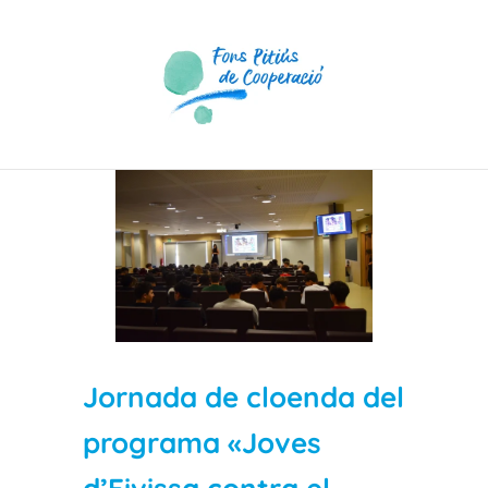
Skip
to
content
View
Larger
Image
Jornada de cloenda del
programa «Joves