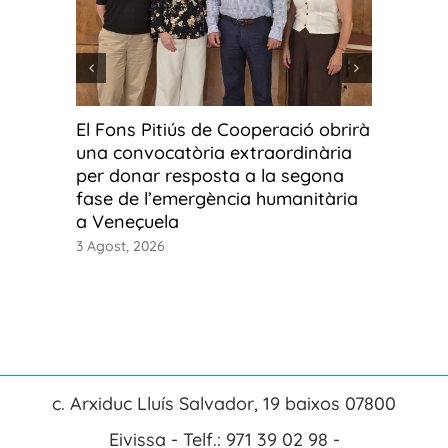
El Fons Pitiús de Cooperació obrirà
Fotos g
una convocatòria extraordinària
fotograf
per donar resposta a la segona
Ús o ab
fase de l’emergència humanitària
3 Agost, 2
a Veneçuela
3 Agost, 2026
c. Arxiduc Lluís Salvador, 19 baixos 07800
Eivissa - Telf.: 971 39 02 98 -