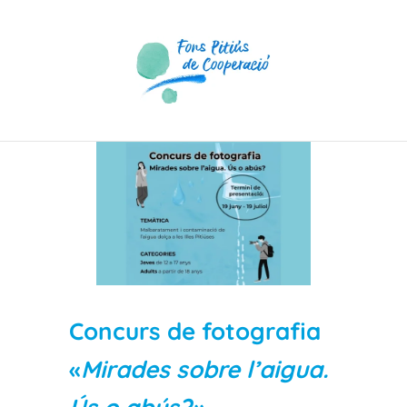
Skip
to
content
View
Larger
Image
Concurs de fotografia
«
Mirades sobre l’aigua.