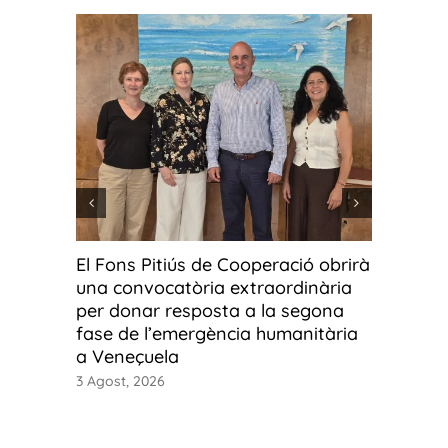
El Fons Pitiús de Cooperació obrirà
Fotos g
una convocatòria extraordinària
fotograf
per donar resposta a la segona
Ús o ab
fase de l’emergència humanitària
3 Agost, 2
a Veneçuela
3 Agost, 2026