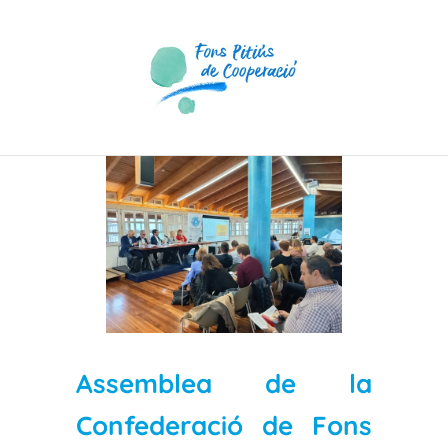
Skip
to
content
View
Larger
Image
Assemblea de la
Confederació de Fons