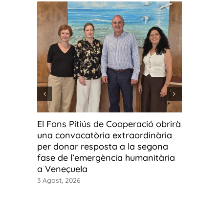
El Fons Pitiús de Cooperació obrirà
Fotos g
una convocatòria extraordinària
fotograf
per donar resposta a la segona
Ús o ab
fase de l’emergència humanitària
3 Agost, 2
a Veneçuela
3 Agost, 2026