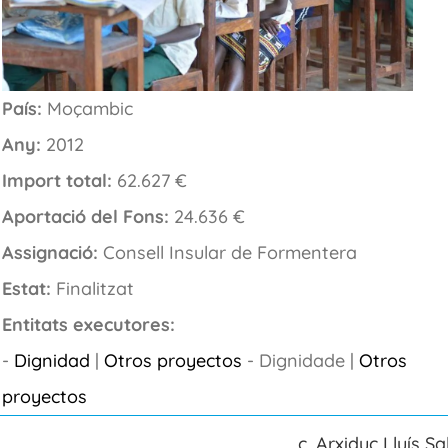
País:
Moçambic
Any:
2012
Import total:
62.627 €
Aportació del Fons:
24.636 €
Assignació:
Consell Insular de Formentera
Estat:
Finalitzat
Entitats executores:
-
Dignidad
|
Otros proyectos
- Dignidade |
Otros
proyectos
c. Arxiduc Lluís Sa