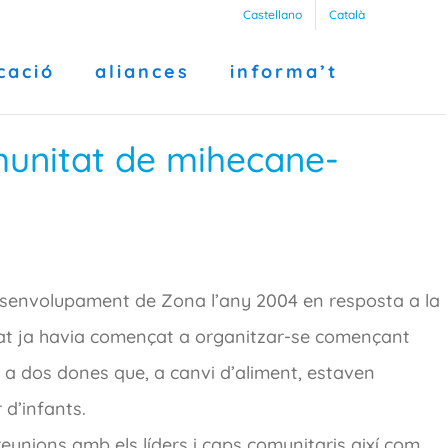
Castellano
Català
cació
aliances
informa’t
omunitat de mihecane-
esenvolupament de Zona l’any 2004 en resposta a la
itat ja havia començat a organitzar-se començant
t a dos dones que, a canvi d’aliment, estaven
 d’infants.
eunions amb els líders i caps comunitaris així com