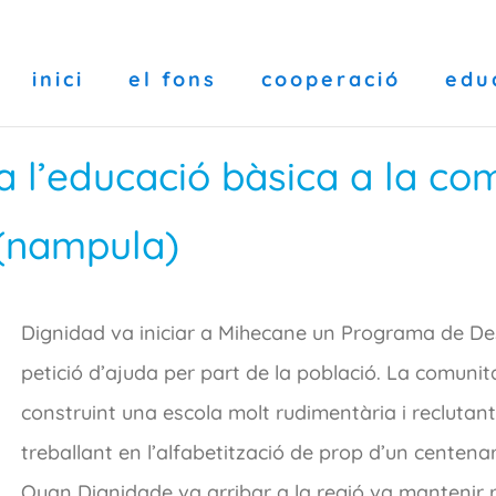
inici
el fons
cooperació
edu
a l’educació bàsica a la c
 (nampula)
Dignidad va iniciar a Mihecane un Programa de D
petició d’ajuda per part de la població. La comun
construint una escola molt rudimentària i reclutan
treballant en l’alfabetització de prop d’un centenar
Quan Dignidade va arribar a la regió va mantenir r