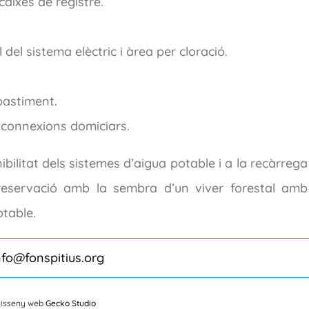
 caixes de registre.
del sistema elèctric i àrea per cloració.
bastiment.
e connexions domiciars.
ibilitat dels sistemes d’aigua potable i a la recàrrega
reservació amb la sembra d’un viver forestal amb
otable.
nfo@fonspitius.org
Disseny web
Gecko Studio