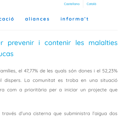
Castellano
Català
cació
aliances
informa’t
prevenir i contenir les malalties
Lucas
mílies, el 47,77% de les quals són dones i el 52,23%
l dispers. La comunitat es troba en una situació
era com a prioritària per a iniciar un projecte que
 través d’una cisterna que subministra l’aigua dos