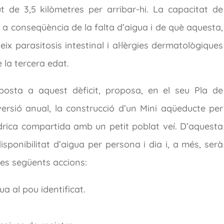
 de 3,5 kilòmetres per arribar-hi. La capacitat de
m a conseqüència de la falta d’aigua i de què aquesta,
x parasitosis intestinal i al·lèrgies dermatològiques
 la tercera edat.
osta a aquest dèficit, proposa, en el seu Pla de
ersió anual, la construcció d’un Mini aqüeducte per
drica compartida amb un petit poblat veí. D’aquesta
ponibilitat d’aigua per persona i dia i, a més, serà
les següents accions:
ua al pou identificat.