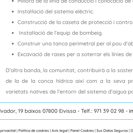
Millora de la línia de conducció i col·locació de
Instal·lació del sistema elèctric.
Construcció de la caseta de protecció i control 
Instal·lació de l’equip de bombeig.
Construir una tanca perimetral per al pou d’a
Excavació de rases per a soterrar els línies d
D’altra banda, la comunitat, contribuirà a la sosten
de la de la conca hídrica així com a la seva p
varietats natives de l’entorn del sistema d’aigua p
lvador, 19 baixos 07800 Eivissa - Telf.: 971 39 02 98 -
i
 privacitat
|
Política de cookies
|
Avís legal
|
Panel Cookies
|
Sus Datos Seguros
| 