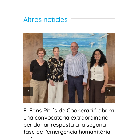
Altres notícies
El Fons Pitiús de Cooperació obrirà
Fotos g
una convocatòria extraordinària
fotograf
per donar resposta a la segona
Ús o ab
fase de l’emergència humanitària
3 Agost, 2